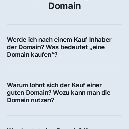
Domain
Werde ich nach einem Kauf Inhaber 
der Domain? Was bedeutet „eine 
Domain kaufen“?
Ja, Sie werden der offizielle Domain-Inhaber. 
Sie erhalten alle Rechte zur Nutzung, 
Verwaltung oder Weiterveräußerung der 
Warum lohnt sich der Kauf einer 
Domain.
guten Domain? Wozu kann man die 
Domain nutzen?
Eine starke Domain steigert Sichtbarkeit, 
Vertrauen und Markenwert. Nutzen Sie sie 
für Ihre Website, Weiterleitung, E-Mail-