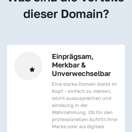
dieser Domain?
Einprägsam, 
Merkbar & 
Unverwechselbar
Eine starke Domain bleibt im 
Kopf – einfach zu merken, 
leicht auszusprechen und 
eindeutig in der 
Wahrnehmung. Ob für den 
professionellen Auftritt Ihrer 
Marke oder als digitale 