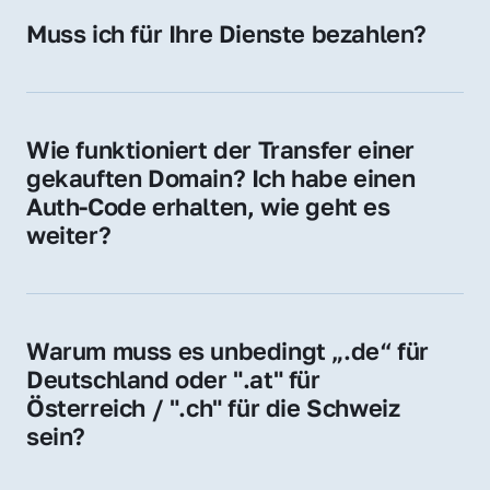
Hosting-Anbieter) fallen geringe laufende 
Muss ich für Ihre Dienste bezahlen?
Gebühren an. Diese bewegen sich für .de 
Nein, bei uns zahlen Sie nur den Kaufpreis 
Domains bei ca. 5€ / Jahr
der Domain – ohne zusätzliche Vermittlungs- 
oder Servicegebühren.
Wie funktioniert der Transfer einer 
gekauften Domain? Ich habe einen 
Auth-Code erhalten, wie geht es 
weiter?
Mit dem Auth-Code beauftragen Sie Ihren 
Provider, die Domain zu übernehmen. Gerne 
begleiten wir Sie bei diesem einfachen und 
Warum muss es unbedingt „.de“ für 
schnellen Prozess.
Deutschland oder ".at" für 
Österreich / ".ch" für die Schweiz 
sein?
Diese Endungen stehen für regionale 