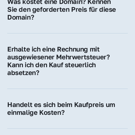
Was kostet eine Domain? Kennen 
Adressen oder als digitale Investition.
Sie den geforderten Preis für diese 
Domain?
Der Preis variiert je nach Domain. Für diese 
Domain liegt ein konkreter Kaufpreis vor – 
kontaktieren Sie uns gerne für ein 
Erhalte ich eine Rechnung mit 
unverbindliches Angebot.
ausgewiesener Mehrwertsteuer? 
Kann ich den Kauf steuerlich 
absetzen?
Ja, Sie erhalten eine Rechnung mit MwSt. 
Für Unternehmen ist der Kauf in der Regel 
steuerlich absetzbar.
Handelt es sich beim Kaufpreis um 
einmalige Kosten?
Ja. Der Kaufpreis ist einmalig. Nur beim 
späteren Betrieb der Domain (z. B. beim 